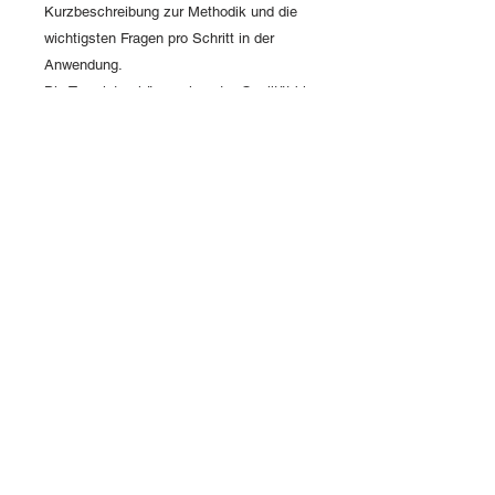
Kurzbeschreibung zur Methodik und die
wichtigsten Fragen pro Schritt in der
Anwendung.
Die Templates können in guter Qualität bis
zu einer Grösse von A0, als Poster für
Workshops und Gruppenarbeiten,
ausgedruckt werden.
Das Produkt enthält keine Werbung und
kann neutral in jeder Coaching Session und
jedem erdenklichen Design Thinkin Life
Workshop Format eingesetzt werden.
Access to purchased PDF DYF
templates
After the order and payment process is
completed, a
web link
to access the PDF
templates
is send to your email address
.
The download link will be
valid for 20