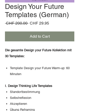
Design Your Future
Templates (German)
Regular
Sale
 CHF 200.00 
CHF 29.95
Price
Price
Add to Cart
Die gesamte Design your Future Kollektion mit
30 Templates:
Template Design your Future Warm-up: 60
Minuten
I. Design Thinking Life Templates
Standortbestimmung
Selbstreflexion
Akzeptieren
Übung Reframing