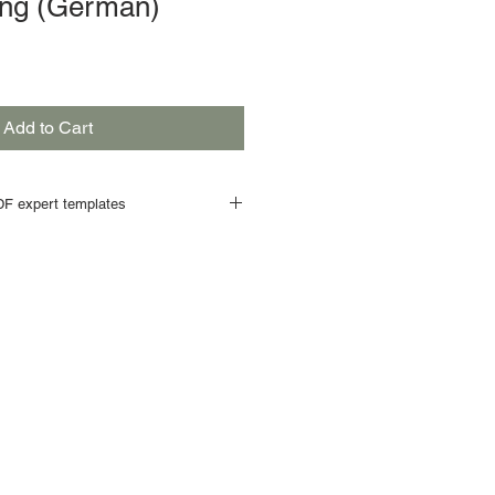
ing (German)
Add to Cart
F expert templates
payment process is completed, a
he PDF templates
is send to your
ownload link will be
valid for 20
downloading all templates