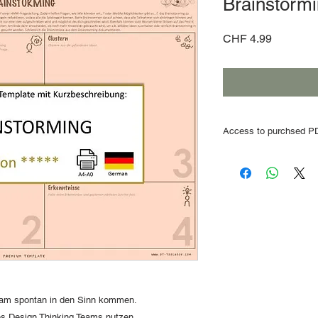
Brainstorm
Price
CHF 4.99
Access to purchsed PD
After the order and 
web link
to access t
email address
. The d
days
.
We recommend 
ordered immediately.
Team spontan in den Sinn kommen.
es Design Thinking Teams nutzen.