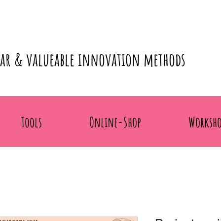
lar & valueable innovation methods
Tools
Online-Shop
Worksho